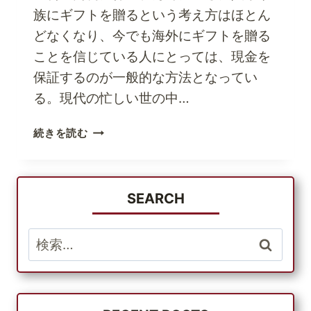
の
族にギフトを贈るという考え方はほとん
ビ
どなくなり、今でも海外にギフトを贈る
ジ
ことを信じている人にとっては、現金を
ネ
ス
保証するのが一般的な方法となってい
る。現代の忙しい世の中…
あ
続きを読む
な
た
の
要
SEARCH
件
に
検
合
索:
っ
た
国