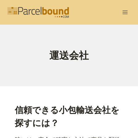
内
容
を
ス
キ
ッ
運送会社
プ
信頼できる小包輸送会社を
探すには？