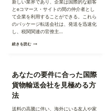
新しい業界であり、企業は国際的な顧客
を
とeコマース・サイトの間の仲介者とし
探
す
て企業を利用することができる。これら
に
のパッケージ転送会社は、発送を迅速化
は？
し、税関関連の官僚主…
荷
続きを読む
物
の
転
送
で
あなたの要件に合った国際
成
貨物輸送会社を見極める方
功
し
法
た
5
つ
送料の高騰に伴い、海外にいる友人や家