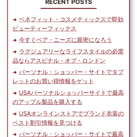
際
RECENT POSTS
貨
物
ベネフィット・コスメティックスで即効
輸
ビューティーフィックス
送
会
今すぐベア・ニーズに親密になろう
社
ラグジュアリーなライフスタイルの必需
を
見
品ならアスピナル・オブ・ロンドン
極
パーソナル・ショッパー・サイトでタブ
め
レットのお買い得情報をゲット
る
方
USAパーソナルショッパーサイトで最高
法
のアップル製品を購入する
USAオンラインストアでブランド衣装の
ベスト割引情報を見つける
パーソナル・ショッパー・サイトで最高