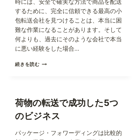
時には、安全で確実な方法で商品を配送
するために、完全に信頼できる最高の小
包転送会社を見つけることは、本当に困
難な作業になることがあります。そして
何よりも、過去にそのような会社で本当
に悪い経験をした場合…
信
続きを読む
頼
で
き
る
小
荷物の転送で成功した5つ
包
のビジネス
輸
送
会
パッケージ・フォワーディングは比較的
社