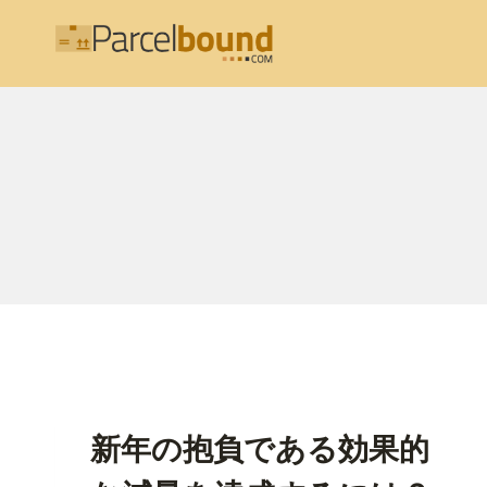
内
容
を
ス
キ
ッ
プ
新年の抱負である効果的