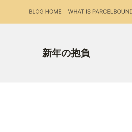
BLOG HOME
WHAT IS PARCELBOUN
新年の抱負