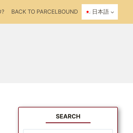
D?
BACK TO PARCELBOUND
日本語
SEARCH