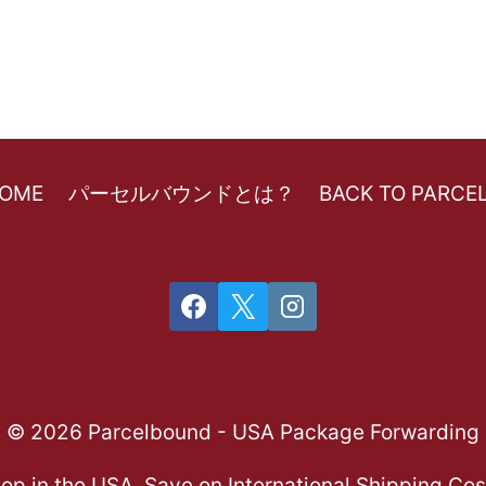
HOME
パーセルバウンドとは？
BACK TO PARC
© 2026 Parcelbound - USA Package Forwarding
op in the USA, Save on International Shipping Cos