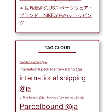
世界最高のUSスポーツウェア・
ブランド、NIKEからのショッピン
グ
TAG CLOUD
branded clothing @ja
International package forwarding @ja
international shipping
@ja
online labels @ja
Package forwarding USA @ja
Parcelbound @ja