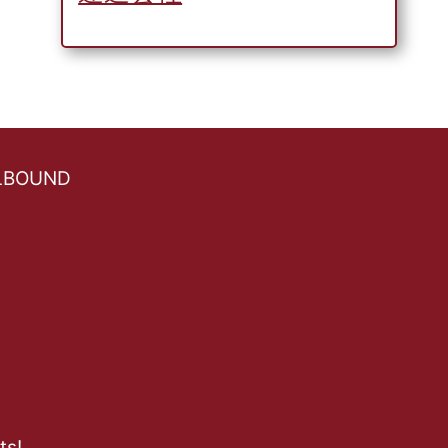
ELBOUND
ts!