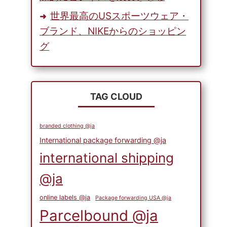
世界最高のUSスポーツウェア・
ブランド、NIKEからのショッピン
グ
TAG CLOUD
branded clothing @ja
International package forwarding @ja
international shipping
@ja
online labels @ja
Package forwarding USA @ja
Parcelbound @ja