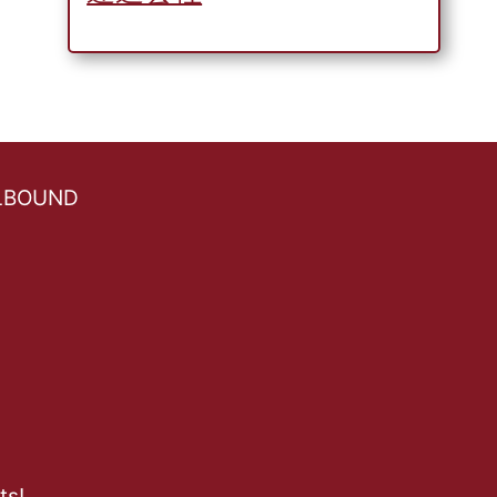
ELBOUND
ts!