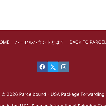
HOME
パーセルバウンドとは？
BACK TO PARC
© 2026 Parcelbound - USA Package Forwarding
op in the USA, Save on International Shipping Cos