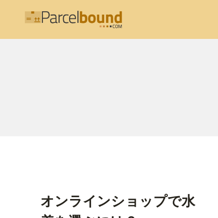
内
容
を
ス
キ
ッ
プ
オンラインショップで水