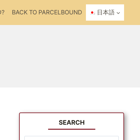
D?
BACK TO PARCELBOUND
日本語
SEARCH