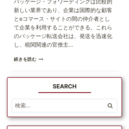
パッケージ・フォワーディングは比較的
新しい業界であり、企業は国際的な顧客
とeコマース・サイトの間の仲介者とし
て企業を利用することができる。これら
のパッケージ転送会社は、発送を迅速化
し、税関関連の官僚主…
荷
続きを読む
物
の
転
送
SEARCH
で
成
検
功
索:
し
た
5