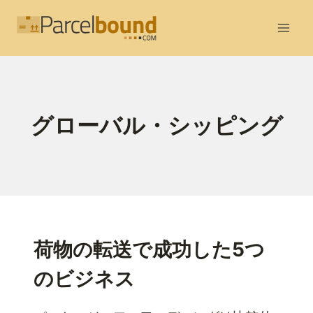
内
容
を
ス
キ
ッ
グローバル・シッピング
プ
荷物の転送で成功した5つ
のビジネス