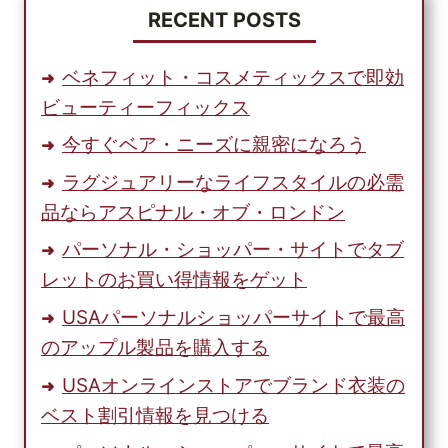
つ
RECENT POSTS
の
ビ
ベネフィット・コスメティックスで即効
ジ
ビューティーフィックス
ネ
ス
今すぐベア・ニーズに親密になろう
ラグジュアリーなライフスタイルの必需
品ならアスピナル・オブ・ロンドン
パーソナル・ショッパー・サイトでタブ
レットのお買い得情報をゲット
USAパーソナルショッパーサイトで最高
のアップル製品を購入する
USAオンラインストアでブランド衣装の
ベスト割引情報を見つける