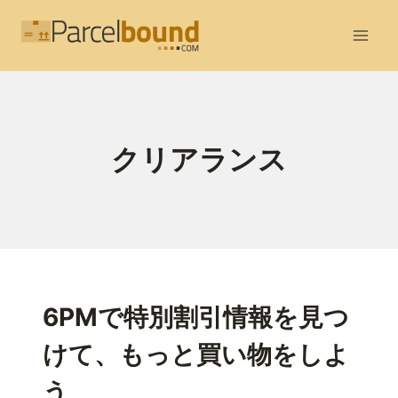
内
容
を
ス
キ
ッ
クリアランス
プ
6PMで特別割引情報を見つ
けて、もっと買い物をしよ
う