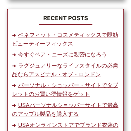
見
つ
け
RECENT POSTS
て、
も
ベネフィット・コスメティックスで即効
っ
ビューティーフィックス
と
買
今すぐベア・ニーズに親密になろう
い
ラグジュアリーなライフスタイルの必需
物
を
品ならアスピナル・オブ・ロンドン
し
パーソナル・ショッパー・サイトでタブ
よ
レットのお買い得情報をゲット
う
USAパーソナルショッパーサイトで最高
のアップル製品を購入する
USAオンラインストアでブランド衣装の