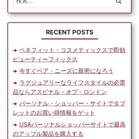
ッ
索:
ピ
ン
グ
で
RECENT POSTS
デ
ザ
ベネフィット・コスメティックスで即効
イ
ビューティーフィックス
ナ
ー
今すぐベア・ニーズに親密になろう
ハ
ラグジュアリーなライフスタイルの必需
ン
ド
品ならアスピナル・オブ・ロンドン
バ
パーソナル・ショッパー・サイトでタブ
ッ
レットのお買い得情報をゲット
グ
の
USAパーソナルショッパーサイトで最高
多
のアップル製品を購入する
彩