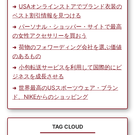
な
USAオンラインストアでブランド衣装の
コ
ベスト割引情報を見つける
レ
ク
パーソナル・ショッパー・サイトで最高
シ
の女性アクセサリーを買おう
ョ
荷物のフォワーディング会社を選ぶ価値
ン
か
のあるもの
ら
小包転送サービスを利用して国際的にビ
選
ジネスを成長させる
ぶ
世界最高のUSスポーツウェア・ブラン
ド、NIKEからのショッピング
TAG CLOUD