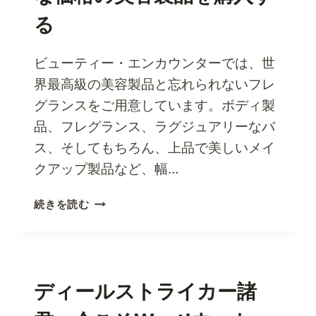
れ
め
る
よ
に
う
CHICCO
ビューティー・エンカウンターでは、世
USA
製
界最高級の美容製品と忘れられないフレ
品
グランスをご用意しています。ボディ製
を
品、フレグランス、ラグジュアリーなバ
使
ス、そしてもちろん、上品で美しいメイ
っ
て
クアップ製品など、幅…
新
生
ビ
続きを読む
児
ュ
を
ー
甘
テ
や
ィ
か
ー
ディールストライカー諸
す
エ