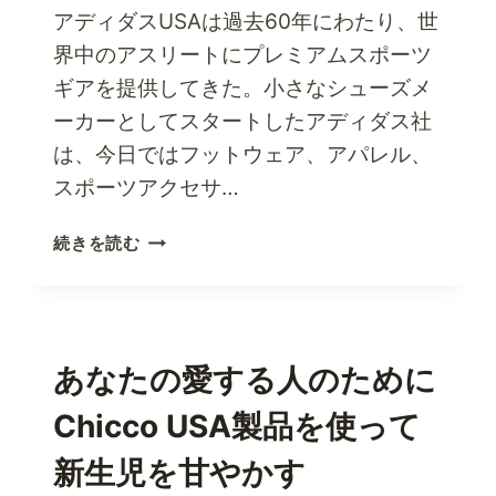
に
アディダスUSAは過去60年にわたり、世
な
界中のアスリートにプレミアムスポーツ
ろ
ギアを提供してきた。小さなシューズメ
う
ーカーとしてスタートしたアディダス社
は、今日ではフットウェア、アパレル、
スポーツアクセサ…
ワ
続きを読む
ー
ル
ド
ク
ラ
あなたの愛する人のために
ス
Chicco USA製品を使って
の
ADIDAS
新生児を甘やかす
US