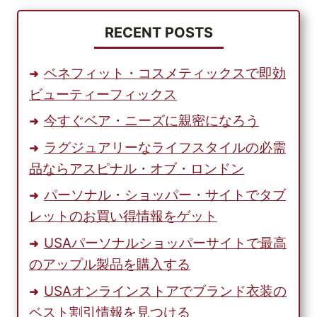
の
諸
美
君、
RECENT POSTS
容
今
製
こ
ベネフィット・コスメティックスで即効
品
そ
ビューティーフィックス
を
WOOT!
購
ウ
今すぐベア・ニーズに親密になろう
入
ー
す
ラグジュアリーなライフスタイルの必需
ト
る
品ならアスピナル・オブ・ロンドン
パーソナル・ショッパー・サイトでタブ
レットのお買い得情報をゲット
USAパーソナルショッパーサイトで最高
のアップル製品を購入する
USAオンラインストアでブランド衣装の
ベスト割引情報を見つける