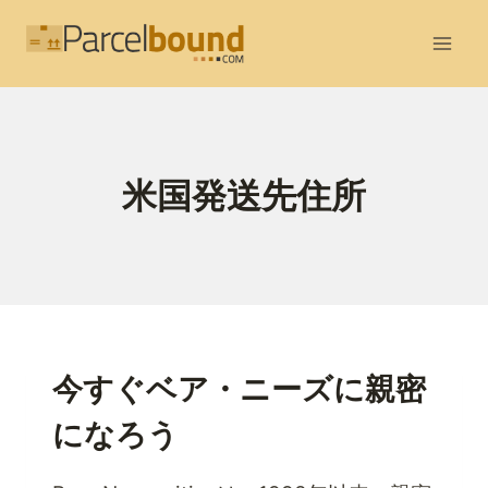
内
容
を
ス
キ
ッ
米国発送先住所
プ
今すぐベア・ニーズに親密
になろう