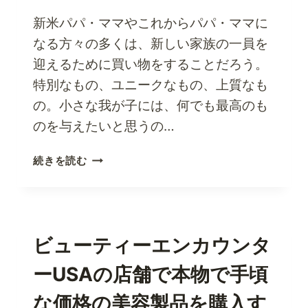
ス
ト
新米パパ・ママやこれからパパ・ママに
ア
なる方々の多くは、新しい家族の一員を
で
迎えるために買い物をすることだろう。
プ
特別なもの、ユニークなもの、上質なも
レ
ミ
の。小さな我が子には、何でも最高のも
ア
のを与えたいと思うの…
ム
ス
あ
続きを読む
ポ
な
ー
た
ツ
の
ギ
愛
ア
す
ビューティーエンカウンタ
を
る
手
ーUSAの店舗で本物で手頃
人
に
の
な価格の美容製品を購入す
入
た