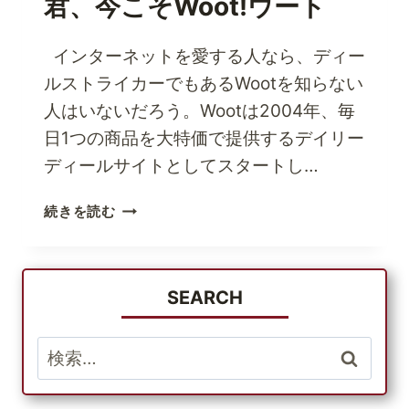
君、今こそWoot!ウート
ン
カ
ウ
インターネットを愛する人なら、ディー
ン
ルストライカーでもあるWootを知らない
タ
人はいないだろう。Wootは2004年、毎
ー
USA
日1つの商品を大特価で提供するデイリー
の
ディールサイトとしてスタートし…
店
舗
デ
続きを読む
で
ィ
本
ー
物
ル
で
ス
SEARCH
手
ト
頃
ラ
検
な
イ
索:
価
カ
格
ー