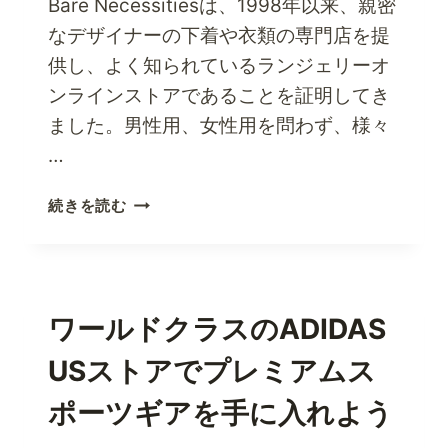
Bare Necessitiesは、1998年以来、親密
なデザイナーの下着や衣類の専門店を提
供し、よく知られているランジェリーオ
ンラインストアであることを証明してき
ました。男性用、女性用を問わず、様々
…
今
続きを読む
す
ぐ
ベ
ア・
ニ
ワールドクラスのADIDAS
ー
USストアでプレミアムス
ズ
に
ポーツギアを手に入れよう
親
密