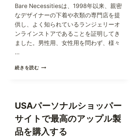
テ
Bare Necessitiesは、1998年以来、親密
ィ
なデザイナーの下着や衣類の専門店を提
ッ
供し、よく知られているランジェリーオ
ク
ス
ンラインストアであることを証明してき
で
ました。男性用、女性用を問わず、様々
即
…
効
ビ
今
続きを読む
ュ
す
ー
ぐ
テ
ベ
ィ
ア・
ー
ニ
USAパーソナルショッパー
フ
ー
ィ
サイトで最高のアップル製
ズ
ッ
に
ク
品を購入する
親
ス