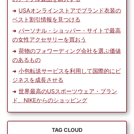
用
く
USAオンラインストアでブランド衣装の
だ
ベスト割引情報を見つける
さ
い。
パーソナル・ショッパー・サイトで最高
の女性アクセサリーを買おう
荷物のフォワーディング会社を選ぶ価値
のあるもの
小包転送サービスを利用して国際的にビ
ジネスを成長させる
世界最高のUSスポーツウェア・ブラン
ド、NIKEからのショッピング
TAG CLOUD