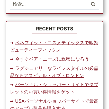
検
う
＆
索:
フ
ィ
ッ
チ
RECENT POSTS
の
商
ベネフィット・コスメティックスで即効
品
ビューティーフィックス
が
欲
今すぐベア・ニーズに親密になろう
し
ラグジュアリーなライフスタイルの必需
い
方
品ならアスピナル・オブ・ロンドン
は、
パーソナル・ショッパー・サイトでタブ
PARCELBOUND
レットのお買い得情報をゲット
を
ご
USAパーソナルショッパーサイトで最高
利
のアップル製品を購入する