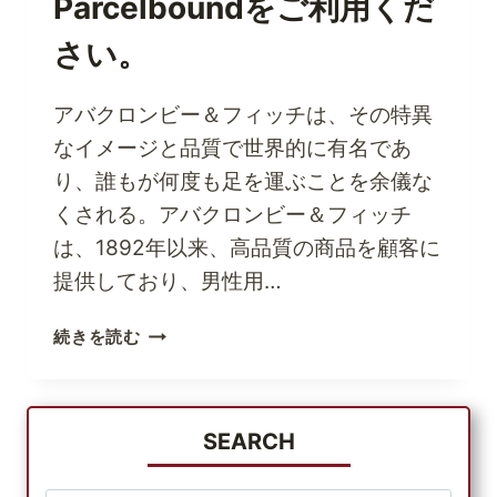
Parcelboundをご利用くだ
る
ー・
サ
さい。
イ
ト
アバクロンビー＆フィッチは、その特異
で
最
なイメージと品質で世界的に有名であ
高
り、誰もが何度も足を運ぶことを余儀な
の
くされる。アバクロンビー＆フィッチ
女
は、1892年以来、高品質の商品を顧客に
性
ア
提供しており、男性用…
ク
セ
ア
続きを読む
サ
バ
リ
ク
ー
ロ
を
ン
SEARCH
買
ビ
お
ー