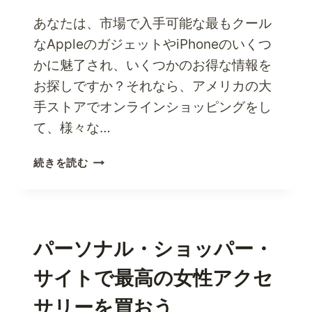
密
に
あなたは、市場で入手可能な最もクール
な
なAppleのガジェットやiPhoneのいくつ
ろ
かに魅了され、いくつかのお得な情報を
う
お探しですか？それなら、アメリカの大
手ストアでオンラインショッピングをし
て、様々な…
USA
続きを読む
パ
ー
ソ
ナ
ル
パーソナル・ショッパー・
シ
サイトで最高の女性アクセ
ョ
ッ
サリーを買おう
パ