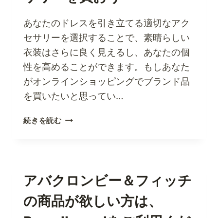
ー
サ
あなたのドレスを引き立てる適切なアク
イ
セサリーを選択することで、素晴らしい
ト
衣装はさらに良く見えるし、あなたの個
で
性を高めることができます。もしあなた
最
高
がオンラインショッピングでブランド品
の
を買いたいと思ってい…
ア
ッ
パ
続きを読む
プ
ー
ル
ソ
製
ナ
品
ル・
を
シ
アバクロンビー＆フィッチ
購
ョ
入
の商品が欲しい方は、
ッ
す
パ