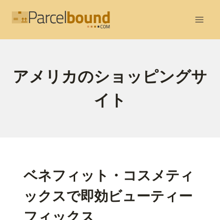
内
容
を
ス
キ
アメリカのショッピングサ
ッ
プ
イト
ベネフィット・コスメティ
ックスで即効ビューティー
フィックス