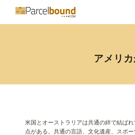
内
容
を
ス
キ
ッ
アメリカ
プ
米国とオーストラリアは共通の絆で結ばれ
点がある。共通の言語、文化遺産、スポー