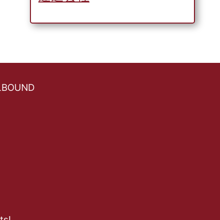
ELBOUND
ts!