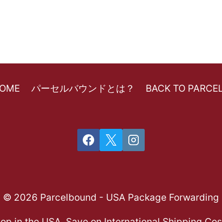
HOME
パーセルバウンドとは？
BACK TO PARC
© 2026 Parcelbound - USA Package Forwarding
op in the USA, Save on International Shipping Cos