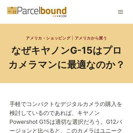
内
容
を
ス
アメリカ・ショッピング
|
アメリカから買う
キ
なぜキヤノンG-15はプロ
ッ
プ
カメラマンに最適なのか？
手軽でコンパクトなデジタルカメラの購入を
検討しているのであれば、キヤノン
Powershot G15は適切な選択だろう。G12バ
ージョンと比べると、このカメラはユニーク