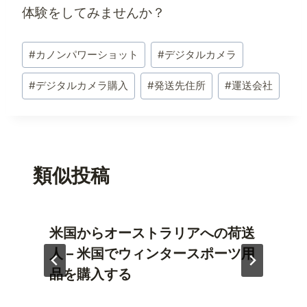
体験をしてみませんか？
投
#
カノンパワーショット
#
デジタルカメラ
稿
タ
#
デジタルカメラ購入
#
発送先住所
#
運送会社
グ:
類似投稿
米国からオーストラリアへの荷送
人 – 米国でウィンタースポーツ用
品を購入する