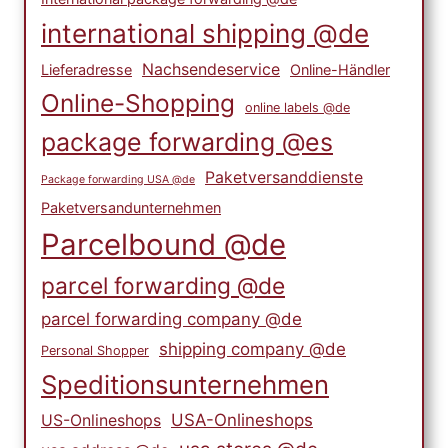
international shipping @de
Nachsendeservice
Lieferadresse
Online-Händler
Online-Shopping
online labels @de
package forwarding @es
Paketversanddienste
Package forwarding USA @de
Paketversandunternehmen
Parcelbound @de
parcel forwarding @de
parcel forwarding company @de
shipping company @de
Personal Shopper
Speditionsunternehmen
USA-Onlineshops
US-Onlineshops