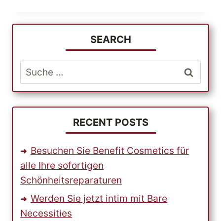
SIE
DEN
EINKAUF
IM
SEARCH
KUNDENORIENTIERTESTEN
ONLINE-
Suche
SHOP
nach:
AMAZON.COM
IN
DEN
USA
RECENT POSTS
UND
VERSENDEN
Besuchen Sie Benefit Cosmetics für
SIE
alle Ihre sofortigen
IHRE
Schönheitsreparaturen
PRODUKTE
GÜNSTIG
Werden Sie jetzt intim mit Bare
ÜBER
Necessities
PARCELBOUND