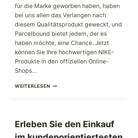
für die Marke geworben haben, haben
bei uns allen das Verlangen nach
diesem Qualitätsprodukt geweckt, und
Parcelbound bietet jedem, der es
haben möchte, eine Chance. Jetzt
können Sie Ihre hochwertigen NIKE-
Produkte in den offiziellen Online-
Shops…
SHOP
WEITERLESEN
VON
NIKE
–
DIE
BESTE
Erleben Sie den Einkauf
US-
im kundenorientiertesten
SPORTBEKLEIDUNGSMARKE