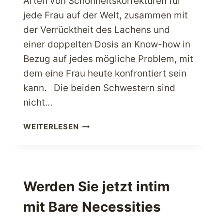
Arten von Schönheitskorrekturen für
jede Frau auf der Welt, zusammen mit
der Verrücktheit des Lachens und
einer doppelten Dosis an Know-how in
Bezug auf jedes mögliche Problem, mit
dem eine Frau heute konfrontiert sein
kann. Die beiden Schwestern sind
nicht…
BESUCHEN
WEITERLESEN
SIE
BENEFIT
COSMETICS
FÜR
ALLE
Werden Sie jetzt intim
IHRE
mit Bare Necessities
SOFORTIGEN