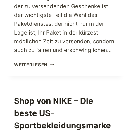
der zu versendenden Geschenke ist
der wichtigste Teil die Wahl des
Paketdienstes, der nicht nur in der
Lage ist, Ihr Paket in der kürzest
möglichen Zeit zu versenden, sondern
auch zu fairen und erschwinglichen…
DINGE,
WEITERLESEN
DIE
DIE
WAHL
EINER
PAKETSPEDITION
Shop von NIKE – Die
LOHNENSWERT
beste US-
MACHEN
Sportbekleidungsmarke