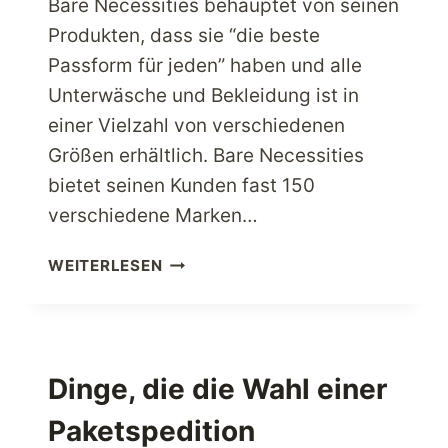
Bare Necessities behauptet von seinen
Produkten, dass sie “die beste
Passform für jeden” haben und alle
Unterwäsche und Bekleidung ist in
einer Vielzahl von verschiedenen
Größen erhältlich. Bare Necessities
bietet seinen Kunden fast 150
verschiedene Marken…
WERDEN
WEITERLESEN
SIE
JETZT
INTIM
MIT
BARE
Dinge, die die Wahl einer
NECESSITIES
Paketspedition