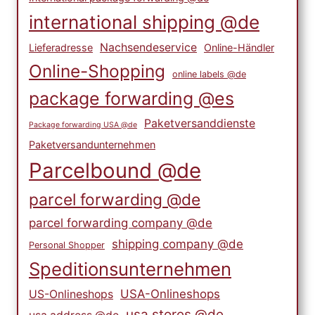
international shipping @de
Nachsendeservice
Lieferadresse
Online-Händler
Online-Shopping
online labels @de
package forwarding @es
Paketversanddienste
Package forwarding USA @de
Paketversandunternehmen
Parcelbound @de
parcel forwarding @de
parcel forwarding company @de
shipping company @de
Personal Shopper
Speditionsunternehmen
USA-Onlineshops
US-Onlineshops
usa stores @de