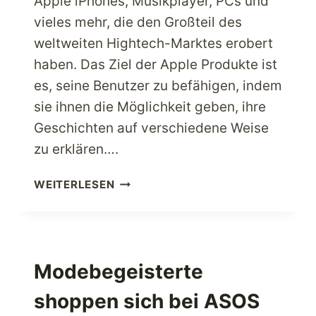
Apple iPhones, Musikplayer, PCs und
vieles mehr, die den Großteil des
weltweiten Hightech-Marktes erobert
haben. Das Ziel der Apple Produkte ist
es, seine Benutzer zu befähigen, indem
sie ihnen die Möglichkeit geben, ihre
Geschichten auf verschiedene Weise
zu erklären….
KAUFEN
WEITERLESEN
SIE
HIGHTECH-
PRODUKTE
VON
APPLE
Modebegeisterte
DIREKT
shoppen sich bei ASOS
AUS