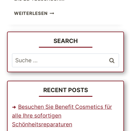
UND
WEITERLESEN
SIE
DACHTEN,
IHR
JUWELIER
SEARCH
VOR
ORT
Suche
SEI
nach:
IHRE
EINZIGE
WAHL?
PROBIEREN
RECENT POSTS
SIE
ALLUREZ
Besuchen Sie Benefit Cosmetics für
DIAMOND
alle Ihre sofortigen
AND
Schönheitsreparaturen
FINE