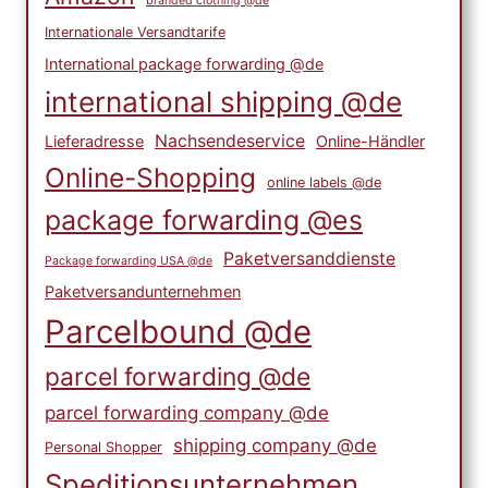
branded clothing @de
Internationale Versandtarife
International package forwarding @de
international shipping @de
Nachsendeservice
Lieferadresse
Online-Händler
Online-Shopping
online labels @de
package forwarding @es
Paketversanddienste
Package forwarding USA @de
Paketversandunternehmen
Parcelbound @de
parcel forwarding @de
parcel forwarding company @de
shipping company @de
Personal Shopper
Speditionsunternehmen