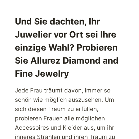
–
ERHALTEN
SIE
Und Sie dachten, Ihr
ORIGINAL
Juwelier vor Ort sei Ihre
FAHRZEUGTEILE
DIREKT
einzige Wahl? Probieren
AUS
DEN
Sie Allurez Diamond and
USA
Fine Jewelry
Jede Frau träumt davon, immer so
schön wie möglich auszusehen. Um
sich diesen Traum zu erfüllen,
probieren Frauen alle möglichen
Accessoires und Kleider aus, um ihr
inneres Strahlen und ihren Traum zu