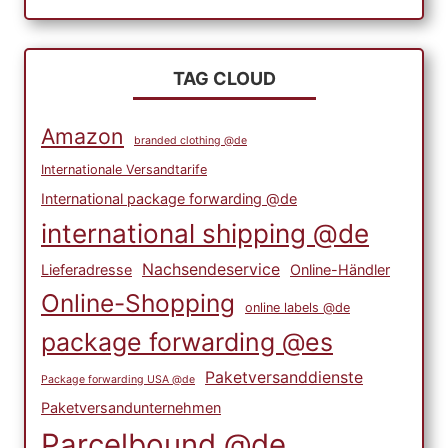
TAG CLOUD
Amazon
branded clothing @de
Internationale Versandtarife
International package forwarding @de
international shipping @de
Nachsendeservice
Lieferadresse
Online-Händler
Online-Shopping
online labels @de
package forwarding @es
Paketversanddienste
Package forwarding USA @de
Paketversandunternehmen
Parcelbound @de