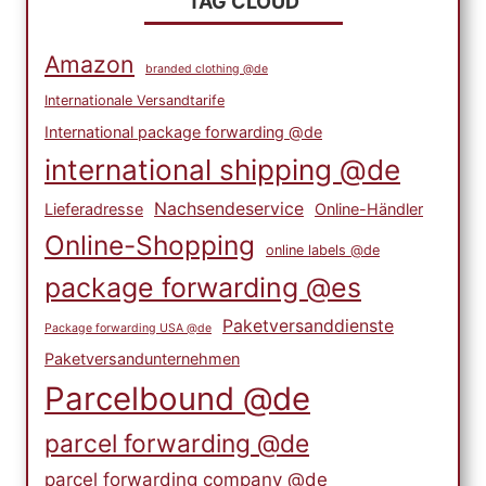
TAG CLOUD
Amazon
branded clothing @de
Internationale Versandtarife
International package forwarding @de
international shipping @de
Nachsendeservice
Lieferadresse
Online-Händler
Online-Shopping
online labels @de
package forwarding @es
Paketversanddienste
Package forwarding USA @de
Paketversandunternehmen
Parcelbound @de
parcel forwarding @de
parcel forwarding company @de