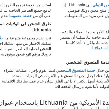
حن الدولي
إلى
Lithuania
. إذا
استفد من خدمة تجميع الطرود لد
ن منتج معين دوليًا، فنوصي
لدمج جميع العناصر الخاصة بك ف
ول على مزيد من المعلومات.
على أي من
خطط عضويتنا
تقدم خ
طرق الشحن في الولايات المت
Lithuania
ق الأمر بخدمة العملاء والدعم،
انت خاصة بنا. يمكننا أن نستمر
نحن نقدم مجموعة متنوعة من
طر
اتنا، ولكن لا تأخذ كلمتنا
يمكنك الاختيار من بينها. يمكنك ا
ت عملائنا
.
الشحن
لحماية العناصر الثمينة ا
تزودك
برقم تتبع شحن
موثوق به ل
دمة المتسوق الشخصي
ن خلال
خدمة المتسوق الشخصي
لدينا، نقوم بإجراء عمليات الشراء
يابةً عنك لجعل تجربة التسوق عبر الإنترنت في الولايات المتحدة
لأمريكية أسهل بكثير. لا داعي للقلق بشأن عدم عمل بطاقتك الائتمانية
لدولية لأننا نقوم بإرسال الدفعة لك.
دة الأمريكية من
Lithuania
باستخدام عنوا
ات المتحدة الأمريكية