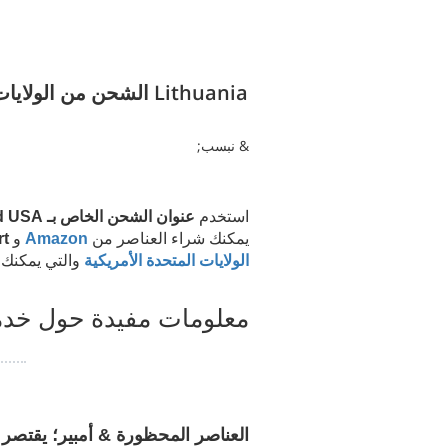
Lithuania الشحن من ا
& نبسب;
استخدم
عنوان الشحن الخاص بـ Parcelbound USA
يمكنك شراء العناصر من
Amazon
و
t
الولايات المتحدة الأمريكية
والتي يمكنك ا
معلومات مفيدة حول خدم
العناصر المحظورة & أمبير؛ يقتص