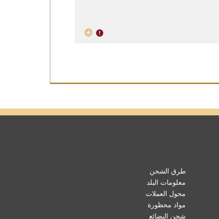
طرق الشحن
معلومات البلد
محول العملات
مواد محظورة
شحن البضائع