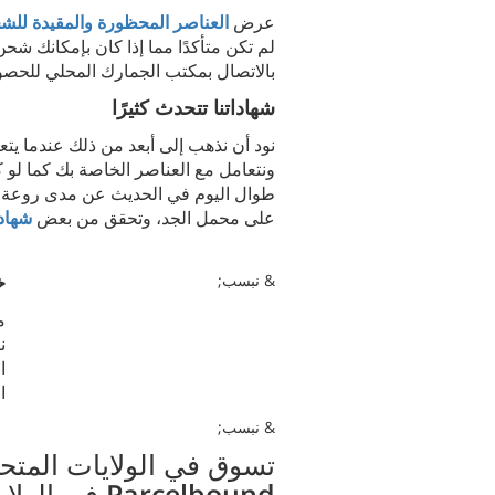
عرض
العناصر المحظورة والمقيدة للش
لم تكن متأكدًا مما إذا كان بإمكانك شح
بالاتصال بمكتب الجمارك المحلي للحص
شهاداتنا تتحدث كثيرًا
نود أن نذهب إلى أبعد من ذلك عندما يتعل
ونتعامل مع العناصر الخاصة بك كما لو ك
طوال اليوم في الحديث عن مدى روعة خدم
على محمل الجد، وتحقق من بعض
شهادا
& نبسب;
خ
م
ن
ا
ا
& نبسب;
تسوق في الولايات المتح
Parcelbound
في الولاي