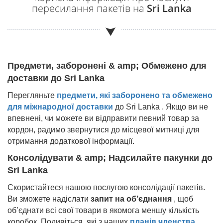
пересилання пакетів на
Sri Lanka
Предмети, заборонені & amp; Обмежено для
доставки до
Sri Lanka
Перегляньте
предмети, які заборонено та обмежено
для міжнародної доставки
до
Sri Lanka
. Якщо ви не
впевнені, чи можете ви відправити певний товар за
кордон, радимо звернутися до місцевої митниці для
отримання додаткової інформації.
Консолідувати & amp; Надсилайте пакунки до
Sri Lanka
Скористайтеся нашою послугою консолідації пакетів.
Ви зможете надіслати
запит на об’єднання
, щоб
об’єднати всі свої товари в якомога меншу кількість
коробок. Подивіться, які з наших
планів членства