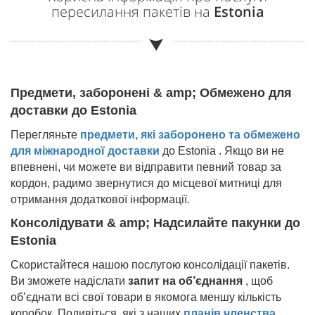
пересилання пакетів на
Estonia
Предмети, заборонені & amp; Обмежено для
доставки до
Estonia
Перегляньте
предмети, які заборонено та обмежено
для міжнародної доставки
до
Estonia
. Якщо ви не
впевнені, чи можете ви відправити певний товар за
кордон, радимо звернутися до місцевої митниці для
отримання додаткової інформації.
Консолідувати & amp; Надсилайте пакунки до
Estonia
Скористайтеся нашою послугою консолідації пакетів.
Ви зможете надіслати
запит на об’єднання
, щоб
об’єднати всі свої товари в якомога меншу кількість
коробок. Подивіться, які з наших
планів членства