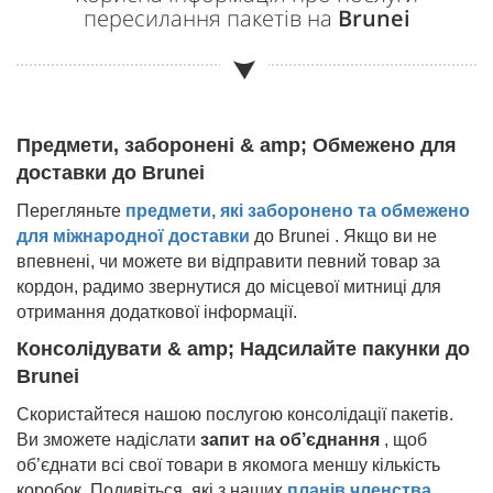
пересилання пакетів на
Brunei
Предмети, заборонені & amp; Обмежено для
доставки до
Brunei
Перегляньте
предмети, які заборонено та обмежено
для міжнародної доставки
до
Brunei
. Якщо ви не
впевнені, чи можете ви відправити певний товар за
кордон, радимо звернутися до місцевої митниці для
отримання додаткової інформації.
Консолідувати & amp; Надсилайте пакунки до
Brunei
Скористайтеся нашою послугою консолідації пакетів.
Ви зможете надіслати
запит на об’єднання
, щоб
об’єднати всі свої товари в якомога меншу кількість
коробок. Подивіться, які з наших
планів членства