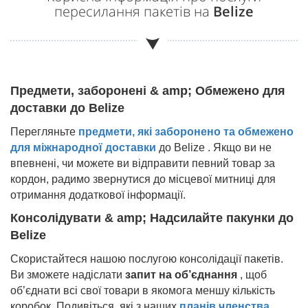
пересилання пакетів на
Belize
Предмети, заборонені & amp; Обмежено для
доставки до
Belize
Перегляньте
предмети, які заборонено та обмежено
для міжнародної доставки
до
Belize
. Якщо ви не
впевнені, чи можете ви відправити певний товар за
кордон, радимо звернутися до місцевої митниці для
отримання додаткової інформації.
Консолідувати & amp; Надсилайте пакунки до
Belize
Скористайтеся нашою послугою консолідації пакетів.
Ви зможете надіслати
запит на об’єднання
, щоб
об’єднати всі свої товари в якомога меншу кількість
коробок. Подивіться, які з наших
планів членства