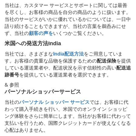
当社は、カスタマー サービスとサポートに関しては最善
を尽くし、お客様の商品を自分の商品のように扱います。
当社のサービスがいかに優れているかについては、一日中
語り続けることもできますが、当社の言葉を鵜呑みにせ
ず、当社の
顧客の声を
いくつかご覧ください。
米国への発送方法
India
当社では、さまざまな
India
配送方法
をご用意していま
す。お客様の貴重な品物を保護するための
配送保険
を提供
している運送業者や、配送状況を示す信頼性の高い
配送追
跡番号
を提供している運送業者を選択できます。
& 参照
パーソナルショッパーサービス
当社の
パーソナル ショッパー サービス
では、お客様に代
わって購入手続きを行い、米国でのオンライン ショッピ
ング体験をさらに簡単にします。当社がお客様に代わって
支払いを行うため、国際クレジットカードが使えなくなる
心配はありません。