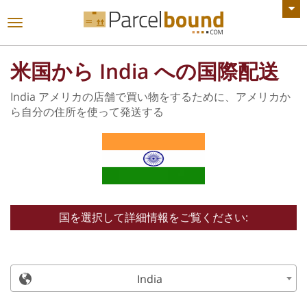
すべてのお知らせを見る
ナ
ビ
ゲ
米国から India への国際配送
ー
シ
India アメリカの店舗で買い物をするために、アメリカか
ョ
ら自分の住所を使って発送する
ン
を
切
り
替
え
る
国を選択して詳細情報をご覧ください:
India