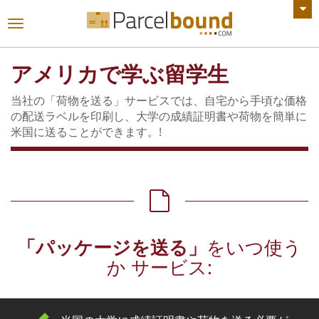
すべてのお知らせを見る
ナ
ビ
ゲ
アメリカで学ぶ留学生
ー
シ
当社の「荷物を送る」サービスでは、自宅から手頃な価格
ョ
の配送ラベルを印刷し、大学の成績証明書や荷物を簡単に
ン
米国に送ることができます。!
を
切
り
替
え
る
「パッケージを送る」
をいつ使う
か サービス: