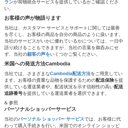
ラン
が荷物統合サービスを提供しているかご確認くださ
い。
お客様の声が物語ります
当社は、カスタマー サービスとサポートに関しては最善
を尽くし、お客様の商品を自分の商品のように扱います。
当社のサービスがいかに優れているかについては、一日中
語り続けることもできますが、当社の言葉を鵜呑みにせ
ず、当社の
顧客の声を
いくつかご覧ください。
米国への発送方法
Cambodia
当社では、さまざまな
Cambodia
配送方法
をご用意してい
ます。お客様の貴重な品物を保護するための
配送保険
を提
供している運送業者や、配送状況を示す信頼性の高い
配送
追跡番号
を提供している運送業者を選択できます。
& 参照
パーソナルショッパーサービス
当社の
パーソナル ショッパー サービス
では、お客様に代
わって購入手続きを行い、米国でのオンライン ショッピ