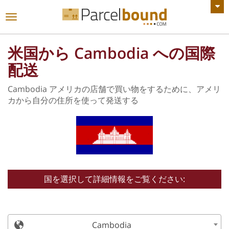
すべてのお知らせを見る
ナ
ビ
ゲ
米国から Cambodia への国際
ー
シ
配送
ョ
ン
Cambodia アメリカの店舗で買い物をするために、アメリ
を
カから自分の住所を使って発送する
切
り
替
え
る
国を選択して詳細情報をご覧ください:
Cambodia