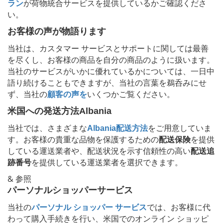
ラン
が荷物統合サービスを提供しているかご確認くださ
い。
お客様の声が物語ります
当社は、カスタマー サービスとサポートに関しては最善
を尽くし、お客様の商品を自分の商品のように扱います。
当社のサービスがいかに優れているかについては、一日中
語り続けることもできますが、当社の言葉を鵜呑みにせ
ず、当社の
顧客の声を
いくつかご覧ください。
米国への発送方法
Albania
当社では、さまざまな
Albania
配送方法
をご用意していま
す。お客様の貴重な品物を保護するための
配送保険
を提供
している運送業者や、配送状況を示す信頼性の高い
配送追
跡番号
を提供している運送業者を選択できます。
& 参照
パーソナルショッパーサービス
当社の
パーソナル ショッパー サービス
では、お客様に代
わって購入手続きを行い、米国でのオンライン ショッピ