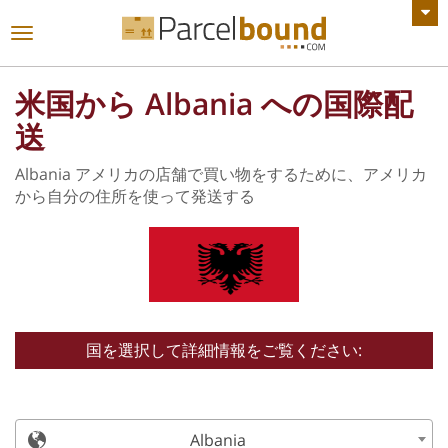
すべてのお知らせを見る
ナ
ビ
ゲ
米国から Albania への国際配
ー
シ
送
ョ
ン
Albania アメリカの店舗で買い物をするために、アメリカ
を
から自分の住所を使って発送する
切
り
替
え
る
国を選択して詳細情報をご覧ください:
Albania