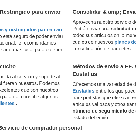
Restringido para enviar
Consolidar & amp; Envi
Aprovecha nuestro servicio d
Podrá enviar una
solicitud 
s y restringidos para envío
todos sus artículos en la men
o está seguro de poder enviar
cuáles de nuestros
planes d
rnacional, le recomendamos
consolidación de paquetes.
e aduanas local para obtener
 mucho
Métodos de envío a EE. 
Eustatius
ecta al servicio y soporte al
o si fueran nuestros. Podemos
Ofrecemos una variedad de d
excelentes que son nuestros
Eustatius
entre los que pued
a palabra; consulte algunos
transportistas que ofrezcan
s
lientes
.
artículos valiosos y otros tra
número de seguimiento de 
estado del envío.
Servicio de comprador personal