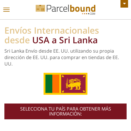
VER TODOS LOS ANUNCIOS
Navegación
de
palanca
Envíos Internacionales
desde
USA a Sri Lanka
Sri Lanka Envío desde EE. UU. utilizando su propia
dirección de EE. UU. para comprar en tiendas de EE.
UU.
SELECCIONA TU PAÍS PARA OBTENER MÁS
INFORMACIÓN: