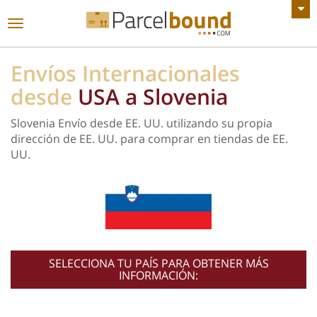
VER TODOS LOS ANUNCIOS
Navegación
de
palanca
Envíos Internacionales
desde
USA a Slovenia
Slovenia Envío desde EE. UU. utilizando su propia
dirección de EE. UU. para comprar en tiendas de EE.
UU.
SELECCIONA TU PAÍS PARA OBTENER MÁS
INFORMACIÓN: