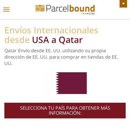
VER TODOS LOS ANUNCIOS
Navegación
de
palanca
Envíos Internacionales
desde
USA a Qatar
Qatar Envío desde EE. UU. utilizando su propia
dirección de EE. UU. para comprar en tiendas de EE.
UU.
SELECCIONA TU PAÍS PARA OBTENER MÁS
INFORMACIÓN: