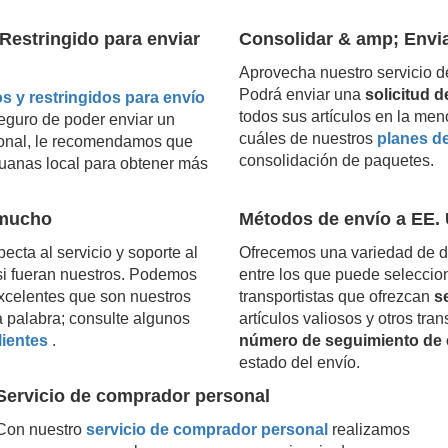
Restringido para enviar
Consolidar & amp; Envi
Aprovecha nuestro servicio d
Podrá enviar una
solicitud 
s y restringidos para envío
todos sus artículos en la men
seguro de poder enviar un
cuáles de nuestros
planes d
acional, le recomendamos que
consolidación de paquetes.
uanas local para obtener más
 mucho
Métodos de envío a EE. 
ecta al servicio y soporte al
Ofrecemos una variedad de d
o si fueran nuestros. Podemos
entre los que puede seleccio
excelentes que son nuestros
transportistas que ofrezcan
s
a palabra; consulte algunos
artículos valiosos y otros tra
lientes
.
número de seguimiento de 
estado del envío.
Servicio de comprador personal
Con nuestro
servicio de comprador personal
realizamos