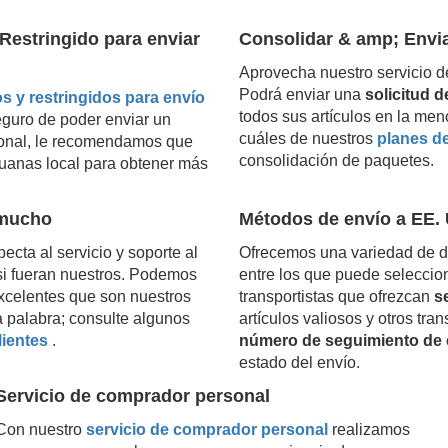
Restringido para enviar
Consolidar & amp; Envi
Aprovecha nuestro servicio d
Podrá enviar una
solicitud 
s y restringidos para envío
todos sus artículos en la men
eguro de poder enviar un
cuáles de nuestros
planes d
acional, le recomendamos que
consolidación de paquetes.
uanas local para obtener más
 mucho
Métodos de envío a EE. 
ecta al servicio y soporte al
Ofrecemos una variedad de d
o si fueran nuestros. Podemos
entre los que puede seleccio
excelentes que son nuestros
transportistas que ofrezcan
s
a palabra; consulte algunos
artículos valiosos y otros tra
lientes
.
número de seguimiento de 
estado del envío.
Servicio de comprador personal
Con nuestro
servicio de comprador personal
realizamos