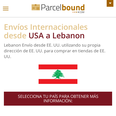
VER TODOS LOS ANUNCIOS
Navegación
de
palanca
Envíos Internacionales
desde
USA a Lebanon
Lebanon Envío desde EE. UU. utilizando su propia
dirección de EE. UU. para comprar en tiendas de EE.
UU.
SELECCIONA TU PAÍS PARA OBTENER MÁS
INFORMACIÓN: