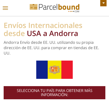
VER TODOS LOS ANUNCIOS
Navegación
de
palanca
Envíos Internacionales
desde
USA a Andorra
Andorra Envío desde EE. UU. utilizando su propia
dirección de EE. UU. para comprar en tiendas de EE.
UU.
SELECCIONA TU PAÍS PARA OBTENER MÁS
INFORMACIÓN: