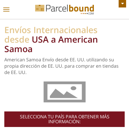
VER TODOS LOS ANUNCIOS
Navegación
de
palanca
Envíos Internacionales
desde
USA a American
Samoa
American Samoa Envío desde EE. UU. utilizando su
propia dirección de EE. UU. para comprar en tiendas
de EE. UU.
SELECCIONA TU PAÍS PARA OBTENER MÁS
INFORMACIÓN: