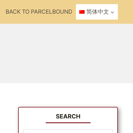
BACK TO PARCELBOUND
简体中文
SEARCH