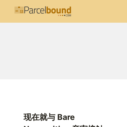
跳
到
内
容
现在就与 Bare