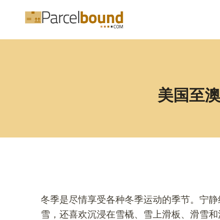
跳
到
内
容
美国至澳
冬季是尽情享受各种冬季运动的季节。宁静
雪，还喜欢沉浸在雪橇、雪上滑板、滑雪和