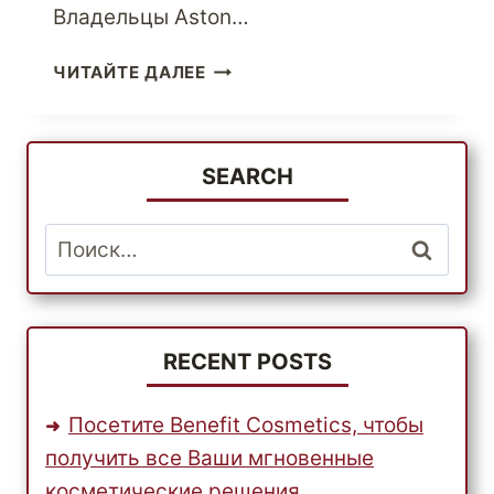
Владельцы Aston…
ВЛАДЕЛЬЦЫ
ЧИТАЙТЕ ДАЛЕЕ
ASTON
MARTIN
—
ПОЛУЧАЙТЕ
SEARCH
ОРИГИНАЛЬНЫЕ
ЗАПЧАСТИ
Найти:
ДЛЯ
АВТОМОБИЛЕЙ
НАПРЯМУЮ
ИЗ
США
RECENT POSTS
Посетите Benefit Cosmetics, чтобы
получить все Ваши мгновенные
косметические решения