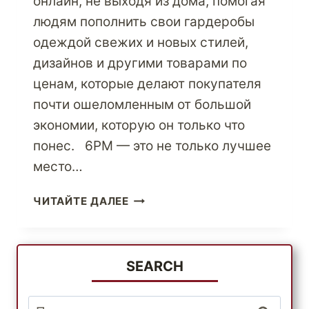
онлайн, не выходя из дома, помогая
людям пополнить свои гардеробы
одеждой свежих и новых стилей,
дизайнов и другими товарами по
ценам, которые делают покупателя
почти ошеломленным от большой
экономии, которую он только что
понес. 6PM — это не только лучшее
место…
ДЕЛАЙТЕ
ЧИТАЙТЕ ДАЛЕЕ
БОЛЬШЕ
ПОКУПОК,
НАХОДЯ
СПЕЦИАЛЬНЫЕ
SEARCH
СКИДКИ
С
Найти: