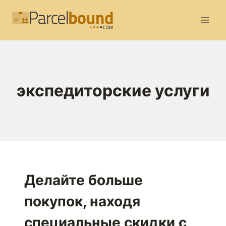
Перейти
к
содержимому
экспедиторские услуги
Делайте больше
покупок, находя
специальные скидки с