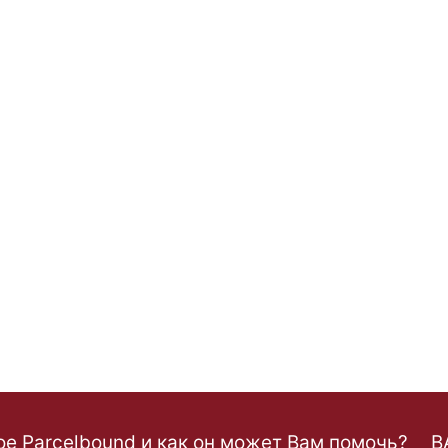
ое Parcelbound и как он может Вам помочь?
B