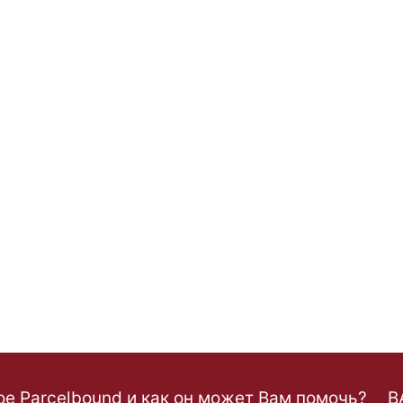
ое Parcelbound и как он может Вам помочь?
B