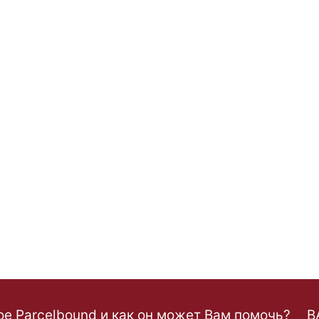
ое Parcelbound и как он может Вам помочь?
B