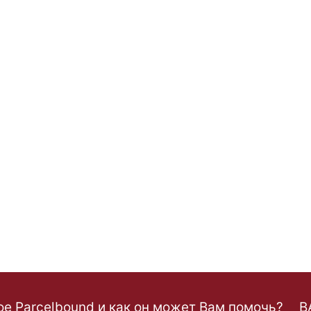
ое Parcelbound и как он может Вам помочь?
B