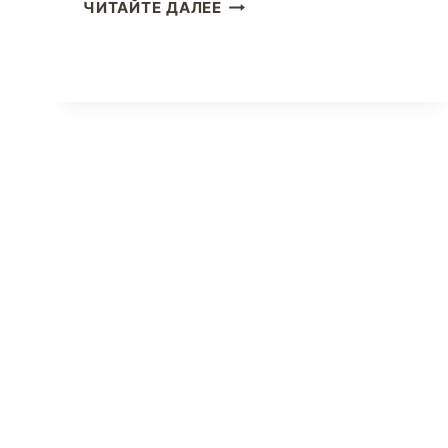
ОНЛАЙН-
ЧИТАЙТЕ ДАЛЕЕ
ПОКУПКИ
В
США
—
ЧТО
НУЖНО
ЗНАТЬ