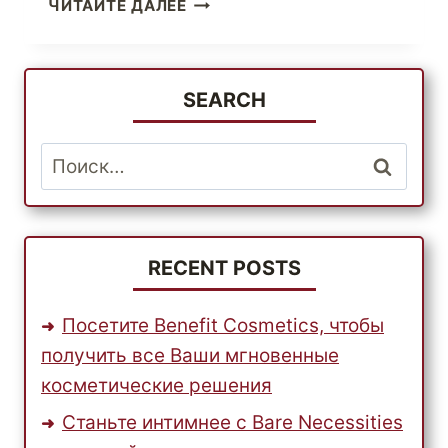
ПОЛУЧИТЕ
ЧИТАЙТЕ ДАЛЕЕ
ЛУЧШИЕ
ОНЛАЙН-
СДЕЛКИ
НА
SEARCH
СТИЛЬНУЮ
И
Найти:
МОДНУЮ
ДЕТСКУЮ
МЕБЕЛЬ
В
ЭТОМ
RECENT POSTS
СЕЗОНЕ!
Посетите Benefit Cosmetics, чтобы
получить все Ваши мгновенные
косметические решения
Станьте интимнее с Bare Necessities