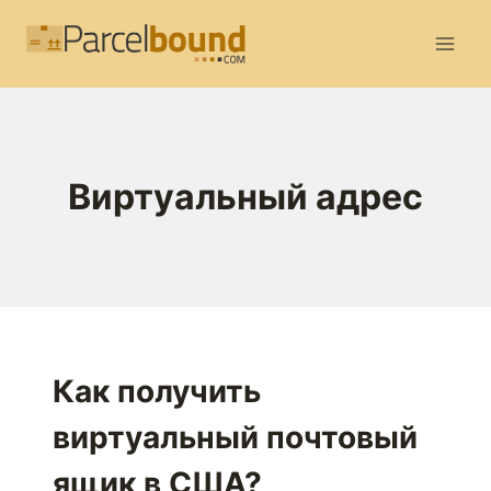
Перейти
к
содержимому
Виртуальный адрес
Как получить
виртуальный почтовый
ящик в США?