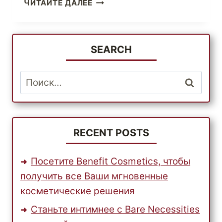
ПОЛУЧИТЕ
ЧИТАЙТЕ ДАЛЕЕ
ЛУЧШИЕ
ПРЕДЛОЖЕНИЯ
НА
ЛУЧШИЕ
SEARCH
БРЕНДЫ
ОБОРУДОВАНИЯ
Найти:
ДЛЯ
КУХНИ
И
ВАННОЙ
КОМНАТЫ
RECENT POSTS
Посетите Benefit Cosmetics, чтобы
получить все Ваши мгновенные
косметические решения
Станьте интимнее с Bare Necessities