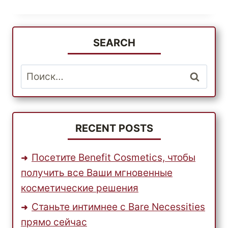
СВОИХ
ДЕТЕЙ
ЛУЧШИМИ
ТОВАРАМИ
SEARCH
ОТ
BABIESRUS
Найти:
RECENT POSTS
Посетите Benefit Cosmetics, чтобы
получить все Ваши мгновенные
косметические решения
Станьте интимнее с Bare Necessities
прямо сейчас