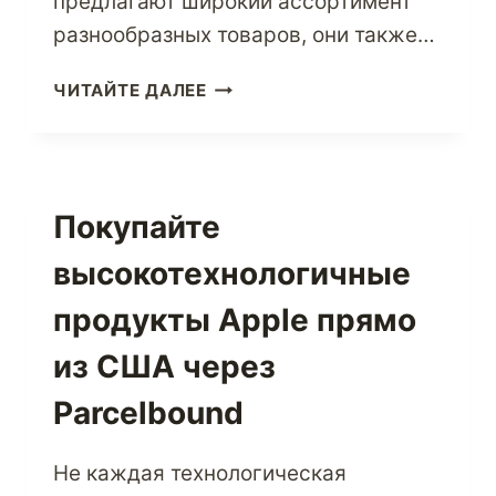
предлагают широкий ассортимент
разнообразных товаров, они также…
ПОЛУЧИТЕ
ЧИТАЙТЕ ДАЛЕЕ
ОПЫТ
ПОКУПОК
В
САМОМ
КЛИЕНТООРИЕНТИРОВАННОМ
Покупайте
ИНТЕРНЕТ-
высокотехнологичные
МАГАЗИНЕ
AMAZON.COM
продукты Apple прямо
В
США
из США через
И
ОТПРАВЛЯЙТЕ
Parcelbound
ТОВАРЫ
ДЕШЕВО
Не каждая технологическая
ЧЕРЕЗ