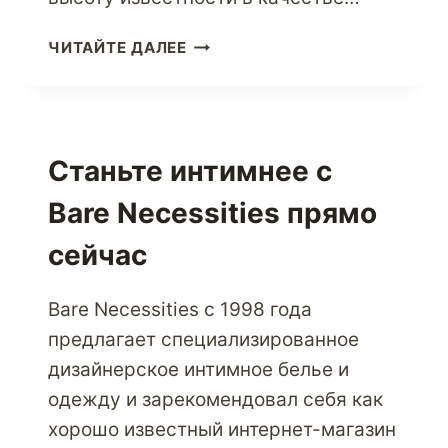
ПОСЕТИТЕ
ЧИТАЙТЕ ДАЛЕЕ
BENEFIT
COSMETICS,
ЧТОБЫ
ПОЛУЧИТЬ
ВСЕ
Станьте интимнее с
ВАШИ
Bare Necessities прямо
МГНОВЕННЫЕ
КОСМЕТИЧЕСКИЕ
сейчас
РЕШЕНИЯ
Bare Necessities с 1998 года
предлагает специализированное
дизайнерское интимное белье и
одежду и зарекомендовал себя как
хорошо известный интернет-магазин