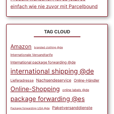
einfach wie nie zuvor mit Parcelbound
TAG CLOUD
Amazon
branded clothing @de
Internationale Versandtarife
International package forwarding @de
international shipping @de
Nachsendeservice
Lieferadresse
Online-Händler
Online-Shopping
online labels @de
package forwarding @es
Paketversanddienste
Package forwarding USA @de