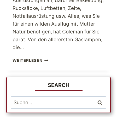
Ausrüstungen an, darunter Bekleidung,
Rucksäcke, Luftbetten, Zelte,
Notfallausrüstung usw. Alles, was Sie
für einen wilden Ausflug mit Mutter
Natur benötigen, hat Coleman für Sie
parat. Von den allerersten Gaslampen,
die…
OUTDOOR-
WEITERLESEN
LIEBHABER
KAUFEN
MIT
HERZ
SEARCH
EIN
COLEMAN
Suche
USA
nach:
IST
FÜR