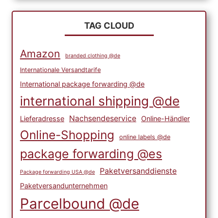
TAG CLOUD
Amazon
branded clothing @de
Internationale Versandtarife
International package forwarding @de
international shipping @de
Nachsendeservice
Lieferadresse
Online-Händler
Online-Shopping
online labels @de
package forwarding @es
Paketversanddienste
Package forwarding USA @de
Paketversandunternehmen
Parcelbound @de