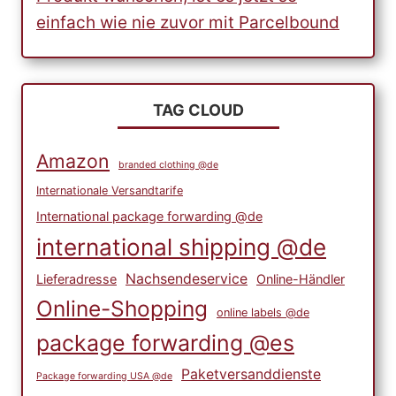
einfach wie nie zuvor mit Parcelbound
TAG CLOUD
Amazon
branded clothing @de
Internationale Versandtarife
International package forwarding @de
international shipping @de
Nachsendeservice
Lieferadresse
Online-Händler
Online-Shopping
online labels @de
package forwarding @es
Paketversanddienste
Package forwarding USA @de