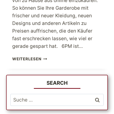
von zu Hause aus online einzukaufen.
So können Sie Ihre Garderobe mit
frischer und neuer Kleidung, neuen
Designs und anderen Artikeln zu
Preisen auffrischen, die den Käufer
fast erschrecken lassen, wie viel er
gerade gespart hat. 6PM ist…
KAUFEN
WEITERLESEN
SIE
MEHR
EIN,
INDEM
SEARCH
SIE
MIT
Suche
6PM
nach:
SPEZIELLE
RABATTANGEBOTE