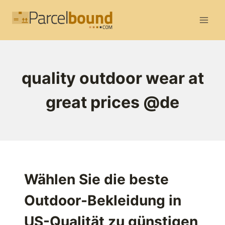
Zum
Inhalt
springen
quality outdoor wear at
great prices @de
Wählen Sie die beste
Outdoor-Bekleidung in
US-Qualität zu günstigen