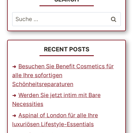
BEKLEIDUNG
IN
Suche
US-
nach:
QUALITÄT
ZU
GÜNSTIGEN
PREISEN
RECENT POSTS
Besuchen Sie Benefit Cosmetics für
alle Ihre sofortigen
Schönheitsreparaturen
Werden Sie jetzt intim mit Bare
Necessities
Aspinal of London für alle Ihre
luxuriösen Lifestyle-Essentials