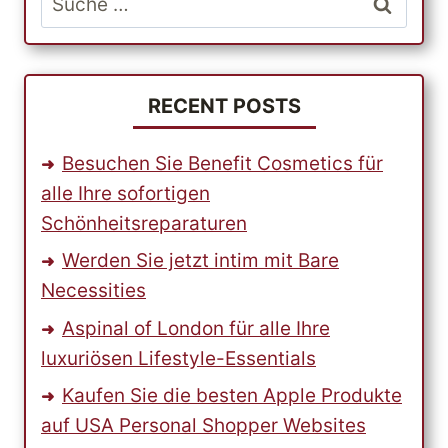
VON
nach:
TERRASSENMÖBELN
FÜR
IHR
ZUHAUSE
RECENT POSTS
ZU
FINDEN
Besuchen Sie Benefit Cosmetics für
alle Ihre sofortigen
Schönheitsreparaturen
Werden Sie jetzt intim mit Bare
Necessities
Aspinal of London für alle Ihre
luxuriösen Lifestyle-Essentials
Kaufen Sie die besten Apple Produkte
auf USA Personal Shopper Websites